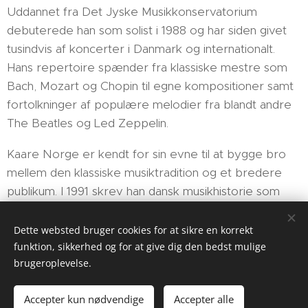
Uddannet fra Det Jyske Musikkonservatorium
debuterede han som solist i 1988 og har siden givet
tusindvis af koncerter i Danmark og internationalt.
Hans repertoire spænder fra klassiske mestre som
Bach, Mozart og Chopin til egne kompositioner samt
fortolkninger af populære melodier fra blandt andre
The Beatles og Led Zeppelin.
Kaare Norge er kendt for sin evne til at bygge bro
mellem den klassiske musiktradition og et bredere
publikum. I 1991 skrev han dansk musikhistorie som
den første klassiske musiker, der optrådte på
Roskilde Festival. Hans arrangementer og
Dette websted bruger cookies for at sikre en korrekt
fortolkninger har gjort guitaren til et levende og
funktion, sikkerhed og for at give dig den bedst mulige
brugeroplevelse.
nærværende koncertinstrument for mennesker i alle
aldre.
Accepter kun nødvendige
Accepter alle